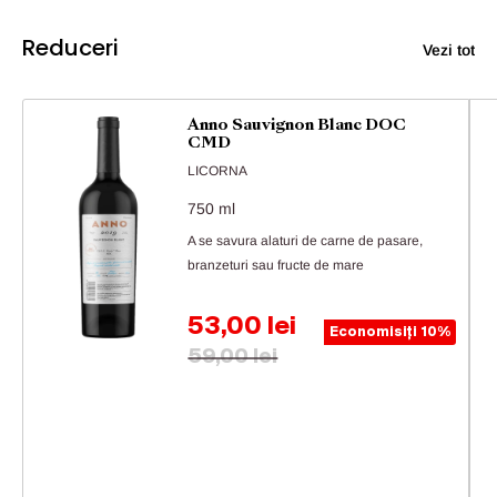
Reduceri
Vezi tot
Anno Sauvignon Blanc DOC
CMD
LICORNA
750 ml
A se savura alaturi de carne de pasare,
branzeturi sau fructe de mare
Preț de vânzare
53,00 lei
Economisiți 10%
Preț obișnuit
59,00 lei