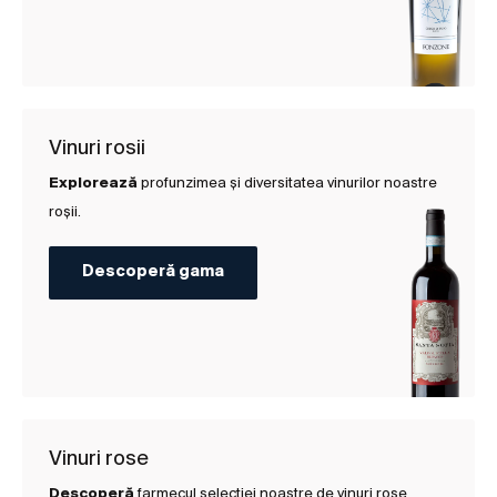
Vinuri rosii
Explorează
profunzimea și diversitatea vinurilor noastre
roșii.
Descoperă gama
Vinuri rose
Descoperă
farmecul selecției noastre de vinuri rose