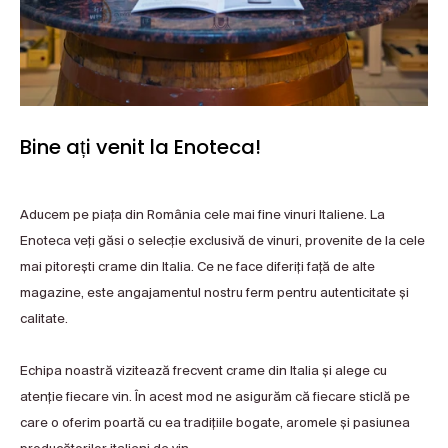
Bine ați venit la Enoteca!
Aducem pe piața din România cele mai fine vinuri Italiene. La
Enoteca veți găsi o selecție exclusivă de vinuri, provenite de la cele
mai pitorești crame din Italia. Ce ne face diferiți față de alte
magazine, este angajamentul nostru ferm pentru autenticitate și
calitate.
Echipa noastră vizitează frecvent crame din Italia și alege cu
atenție fiecare vin. În acest mod ne asigurăm că fiecare sticlă pe
care o oferim poartă cu ea tradițiile bogate, aromele și pasiunea