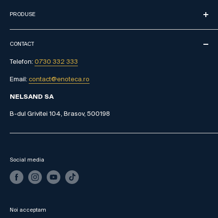
Despre noi
Contact
Livrare
PRODUSE
Distribuție
Politica de retur
Parteneriate
Vinuri spumante
Formular de retur
Termeni și condiții
CONTACT
Vinuri albe
Intrebari frecvente
Politica de confidențialitate
Vinuri rose
Telefon:
0730 332 333
Urmareste comanda
Vinuri roșii
Email:
contact@enoteca.ro
NELSAND SA
B-dul Grivitei 104, Brasov, 500198
Social media
Noi acceptam