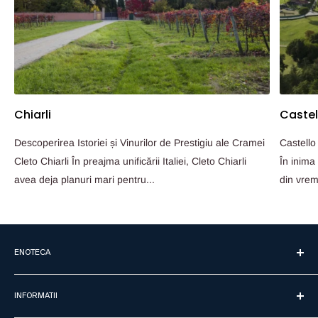
Chiarli
Castel
Descoperirea Istoriei și Vinurilor de Prestigiu ale Cramei
Castello
Cleto Chiarli În preajma unificării Italiei, Cleto Chiarli
În inima 
avea deja planuri mari pentru...
din vrem
ENOTECA
Acasa
INFORMATII
Crame