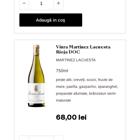
Adaugă in coş
Viura Martinez Lacuesta
Rioja DOC
MARTINEZ LACUESTA
750ml
pește alb, creveți, scoici, fructe de
mare, paella, gazpacho, sparanghel,
preparate afumate, brânzeturi semi-
maturate
Preț de vânzare
68,00 lei