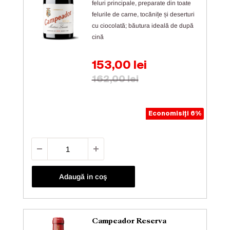
feluri principale, preparate din toate
felurile de carne, tocănițe și deserturi
cu ciocolată; băutura ideală de după
cină
Preț de vânzare
153,00 lei
Preț obișnuit
162,00 lei
Economisiți 6%
Adaugă in coş
Campeador Reserva