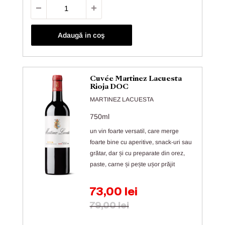
Adaugă in coş
Cuvée Martinez Lacuesta
Rioja DOC
MARTINEZ LACUESTA
750ml
un vin foarte versatil, care merge
foarte bine cu aperitive, snack-uri sau
grătar, dar și cu preparate din orez,
paste, carne și pește ușor prăjit
Preț de vânzare
73,00 lei
Preț obișnuit
79,00 lei