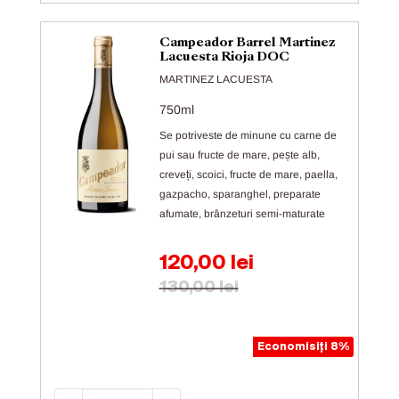
Campeador Barrel Martinez
Lacuesta Rioja DOC
MARTINEZ LACUESTA
750ml
Se potriveste de minune cu carne de
pui sau fructe de mare, pește alb,
creveți, scoici, fructe de mare, paella,
gazpacho, sparanghel, preparate
afumate, brânzeturi semi-maturate
Preț de vânzare
120,00 lei
Preț obișnuit
130,00 lei
Economisiți 8%