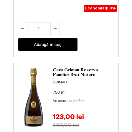
Economisiți 8%
Adaugă in coş
Cava Grimau Reserva
Familiar Brut Nature
GRIMAU
750 ml
Se asociaza perfect
Preț de vânzare
123,00 lei
Preț obișnuit
140,00 lei