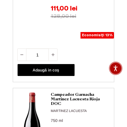
Preț de vânzare
111,00 lei
Preț obișnuit
128,00 lei
Economisiți 13%
Adaugă in coş
Campeador Garnacha
Martinez Lacuesta Rioja
DOC
MARTINEZ LACUESTA
750 ml