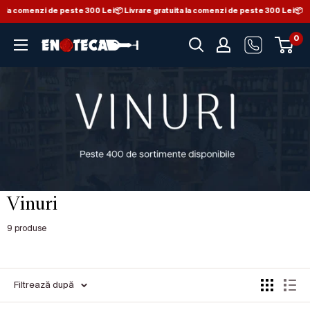
a la comenzi de peste 300 Lei
📦 Livrare gratuita la comenzi de peste 300 Lei
📦 Li
Sari la conținut
0
Enoteca - Magazin de vinuri din Italia
Vinuri
9 produse
Filtrează după