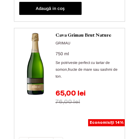
Adaugă in coş
Cava Grimau Brut Nature
GRIMAU
750 ml
Se potriveste perfect cu tartar de
somon,fructe de mare sau sashmi de
ton.
Preț de vânzare
65,00 lei
Preț obișnuit
76,00 lei
Economisiți 14%