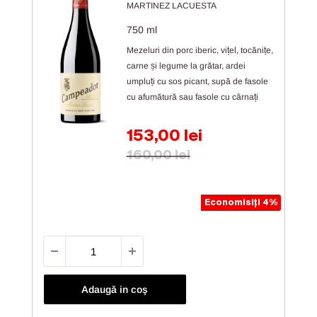
MARTINEZ LACUESTA
750 ml
Mezeluri din porc iberic, vițel, tocănițe,
carne și legume la grătar, ardei
umpluți cu sos picant, supă de fasole
cu afumătură sau fasole cu cârnați
Preț de vânzare
153,00 lei
Preț obișnuit
160,00 lei
Economisiți 4%
Adaugă in coş