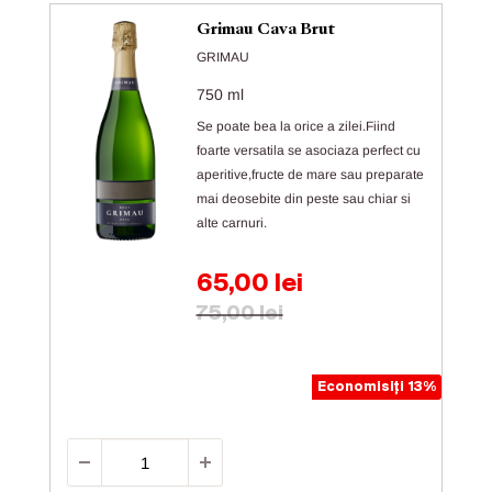
Grimau Cava Brut
GRIMAU
750 ml
Se poate bea la orice a zilei.Fiind
foarte versatila se asociaza perfect cu
aperitive,fructe de mare sau preparate
mai deosebite din peste sau chiar si
alte carnuri.
Preț de vânzare
65,00 lei
Preț obișnuit
75,00 lei
Economisiți 13%