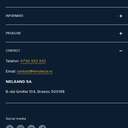
Acasa
INFORMATII
Crame
Despre noi
Contact
Livrare
PRODUSE
Distribuție
Politica de retur
Parteneriate
Vinuri spumante
Formular de retur
Termeni și condiții
CONTACT
Vinuri albe
Intrebari frecvente
Politica de confidențialitate
Vinuri rose
Telefon:
0730 332 333
Urmareste comanda
Vinuri roșii
Email:
contact@enoteca.ro
NELSAND SA
B-dul Grivitei 104, Brasov, 500198
Social media