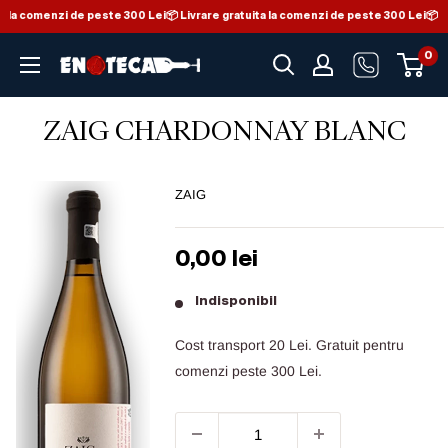
ta la comenzi de peste 300 Lei
📦 Livrare gratuita la comenzi de peste 300 Lei
📦 L
Sari la conținut
0
Enoteca - Magazin de vinuri din Italia
ZAIG CHARDONNAY BLANC
ZAIG
Preț de vânzare
0,00 lei
Indisponibil
Cost transport 20 Lei. Gratuit pentru
comenzi peste 300 Lei.