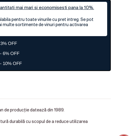
titati mai mari si economisesti pana la 10%.
abila pentru toate vinurile cu pret intreg. Se pot
 multe sortimente de vinuri pentru activarea
- 3% OFF
 - 6% OFF
 - 10% OFF
 an de producție datează din 1989.
ură durabilă cu scopul de a reduce utilizarea