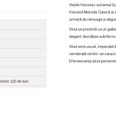
Viețile folosesc sistemul Gu
folosind Metoda Clasică și s
urmată de remuage și dégo
Vinul se prezintă ca un galb
elegant dezvăluie subtile no
Vinul este uscat, impecabil 
vertebrală vie într-un caract
Efervescența este persisten
minim 120 de luni