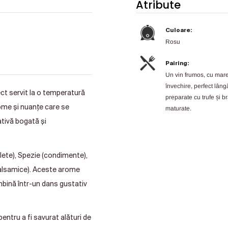
Atribute
Culoare:
Rosu
Pairing:
Un vin frumos, cu mare
învechire, perfect lâng
ect servit la o temperatură
preparate cu trufe și b
rome și nuanțe care se
maturate.
tivă bogată și
iolete), Spezie (condimente),
 balsamice). Aceste arome
mbină într-un dans gustativ
 pentru a fi savurat alături de