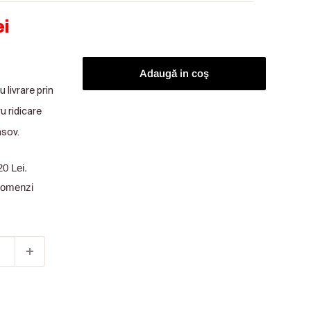
Preț obișnuit
 vânzare
ei
Adaugă in coş
 livrare prin
u ridicare
asov.
20 Lei.
 comenzi