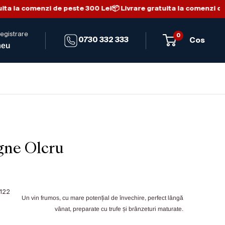
ta la comenzi de peste 300 Lei
📦 Livrare gratuita la comenzi de 
registrare
0
0730 332 333
Cos
meu
gne Olcru
122
Un vin frumos, cu mare potențial de învechire, perfect lângă
vânat, preparate cu trufe și brânzeturi maturate.