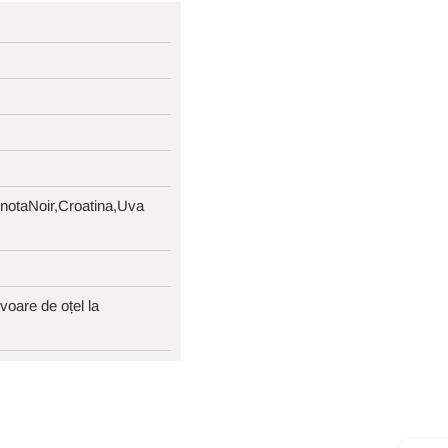
notaNoir,Croatina,Uva
oare de oțel la