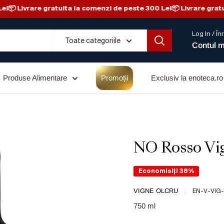
i
📦 Livrare gratuita la comenzi de peste 300 Lei
📦 Livrare gratui
Log In / În
Toate categoriile
Contul 
Produse Alimentare
Promoții
Exclusiv la enoteca.ro
NO Rosso Vi
Economisiți 38%
VIGNE OLCRU
EN-V-VIG-
750 ml