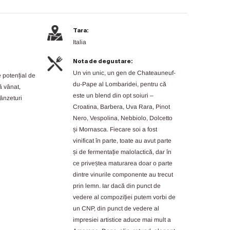
Tara:
Italia
Nota de degustare:
Un vin unic, un gen de Chateauneuf-
 potențial de
du-Pape al Lombaridei, pentru că
ă vânat,
este un blend din opt soiuri –
rânzeturi
Croatina, Barbera, Uva Rara, Pinot
Nero, Vespolina, Nebbiolo, Dolcetto
și Mornasca. Fiecare soi a fost
vinificat în parte, toate au avut parte
și de fermentație malolactică, dar în
ce priveștea maturarea doar o parte
dintre vinurile componente au trecut
prin lemn. Iar dacă din punct de
vedere al compoziției putem vorbi de
un CNP, din punct de vedere al
impresiei artistice aduce mai mult a