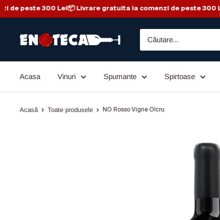
i de peste 300 Lei
📦 Livrare gratuita la comenzi de peste 300 Le
Sari la conținut
Enoteca - Magazin de vinuri din Italia
Acasa
Vinuri
Spumante
Spirtoase
Acasă
Toate produsele
NO Rosso Vigne Olcru