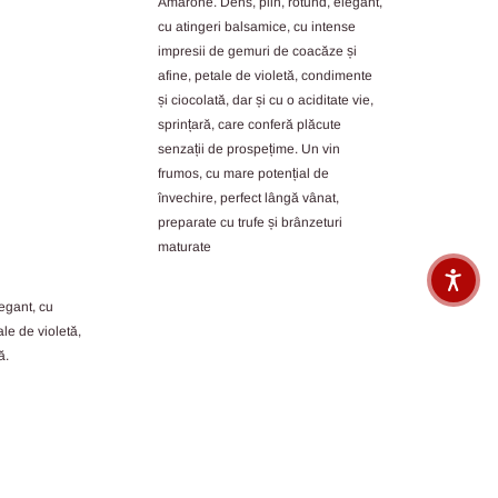
Amarone. Dens, plin, rotund, elegant,
cu atingeri balsamice, cu intense
impresii de gemuri de coacăze și
afine, petale de violetă, condimente
și ciocolată, dar și cu o aciditate vie,
sprințară, care conferă plăcute
senzații de prospețime. Un vin
frumos, cu mare potențial de
învechire, perfect lângă vânat,
preparate cu trufe și brânzeturi
maturate
legant, cu
le de violetă,
ă.