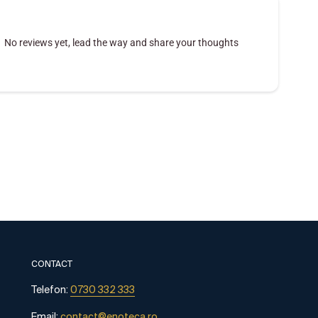
No reviews yet, lead the way and share your thoughts
CONTACT
Telefon:
0730 332 333
Email:
contact@enoteca.ro