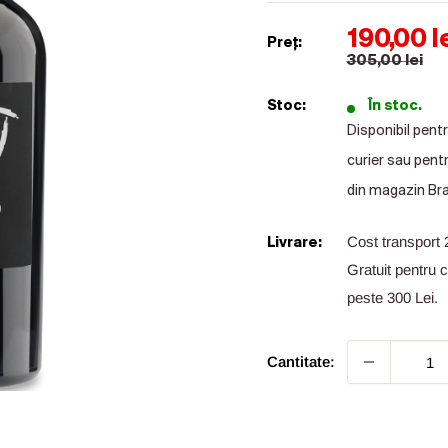
Preț de
190,00 l
Preț:
305,00 lei
Stoc:
În stoc.
Disponibil pentru
curier sau pentr
din magazin Br
Cost transport 
Livrare:
Gratuit pentru
peste 300 Lei.
Cantitate: