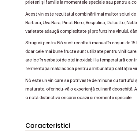
prieteni și familie la momentele speciale sau pentru a co
Acest vin este rezultatul combinării mai multor soiuri de 
Barbera, Uva Rara, Pinot Nero, Vespolina, Dolcetto, Neb
varietate adaugă complexitate și profunzime vinului, dân
Strugurii pentru Nò sunt recoltați manual în coșuri de 15
doar cele mai bune fructe sunt utilizate pentru vinificar
are loc în serbatoi de oțel inoxidabil la temperatură contro
fermentația malolactică pentru a îmbunătăți calitățile vin
Nò este un vin care se potrivește de minune cu tartuful ș
maturate, oferindu-vă o experiență culinară deosebită. 
o notă distinctivă oricărei ocazii și momente speciale.
Caracteristici