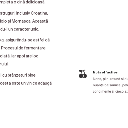
mpleta o cină delicioasă.
struguri, inclusiv Croatina,
biolo și Mornasca. Această
du-i un caracter unic.
 kg, asigurându-se astfel că
e. Procesul de fermentare
lată, iar apoi are loc
ului.
Nota olfactive:
i cu brânzeturi bine
Dens, plin, rotund și e
Acesta este un vin ce adaugă
nuanțe balsamice, peta
condimente și ciocolat