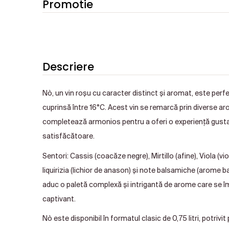
Promotie
Descriere
Nò, un vin roșu cu caracter distinct și aromat, este perf
cuprinsă între 16°C. Acest vin se remarcă prin diverse a
completează armonios pentru a oferi o experiență gusta
satisfăcătoare.
Sentori: Cassis (coacăze negre), Mirtillo (afine), Viola (v
liquirizia (lichior de anason) și note balsamiche (arome
aduc o paletă complexă și intrigantă de arome care se î
captivant.
Nò este disponibil în formatul clasic de 0,75 litri, potrivit